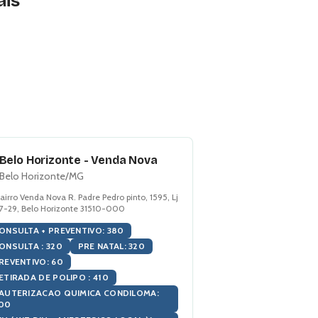
ais
Belo Horizonte - Venda Nova
Belo Horizonte
/
MG
airro Venda Nova R. Padre Pedro pinto, 1595, Lj
7-29, Belo Horizonte 31510-000
ONSULTA + PREVENTIVO
:
380
ONSULTA
:
320
PRE NATAL
:
320
REVENTIVO
:
60
ETIRADA DE POLIPO
:
410
AUTERIZACAO QUIMICA CONDILOMA
:
00