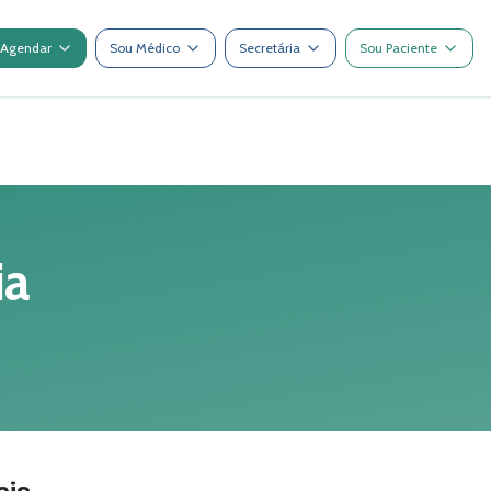
Agendar
Sou Médico
Secretária
Sou Paciente
ia