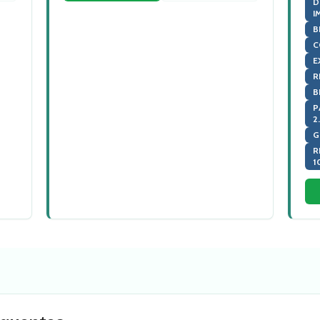
D
I
B
C
E
R
B
P
2
G
R
1