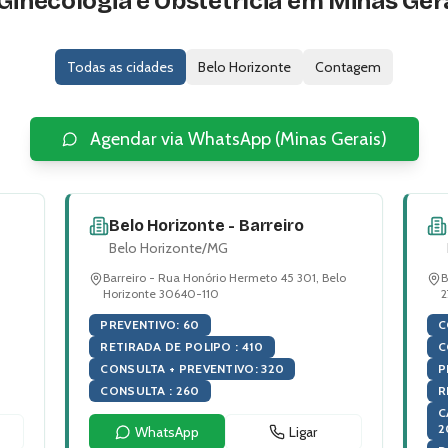
Ginecologia e Obstetrícia em Minas Ger
Todas as cidades
Belo Horizonte
Contagem
Agendar via WhatsApp (
Minas Gerais
)
Belo Horizonte - Barreiro
Belo Horizonte
/
MG
,
Barreiro - Rua Honório Hermeto 45 301, Belo
B
Horizonte 30640-110
2
PREVENTIVO
:
60
C
RETIRADA DE POLIPO
:
410
C
CONSULTA + PREVENTIVO
:
320
P
CONSULTA
:
260
R
C
2
WhatsApp
Ligar