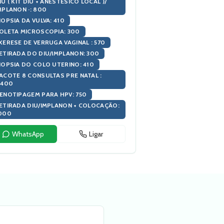
IU ( KIT DIU + ANESTESICO LOCAL )/
MPLANON ·
:
800
IOPSIA DA VULVA
:
410
OLETA MICROSCOPIA
:
300
XERESE DE VERRUGA VAGINAL
:
570
ETIRADA DO DIU/IMPLANON
:
300
IOPSIA DO COLO UTERINO
:
410
ACOTE 8 CONSULTAS PRE NATAL
:
.400
ENOTIPAGEM PARA HPV
:
750
ETIRADA DIU/IMPLANON + COLOCAÇÃO
:
000
WhatsApp
Ligar